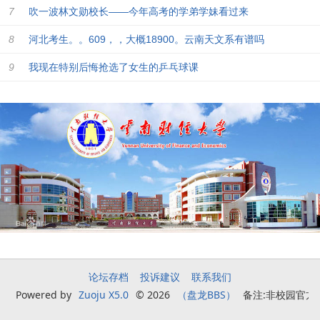
吹一波林文勋校长——今年高考的学弟学妹看过来
河北考生。。609，，大概18900。云南天文系有谱吗
我现在特别后悔抢选了女生的乒乓球课
论坛存档
投诉建议
联系我们
Powered by
Zuoju X5.0
© 2026
（盘龙BBS）
备注:非校园官方